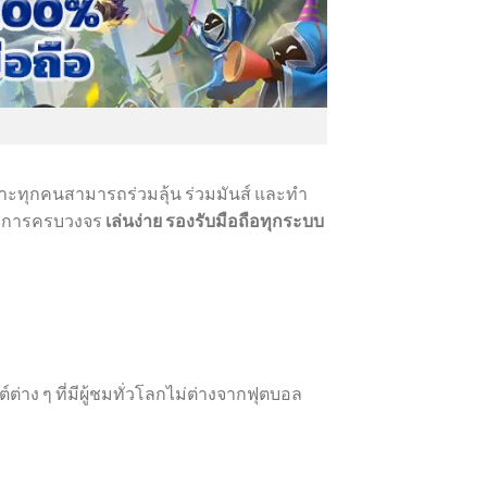
ราะทุกคนสามารถร่วมลุ้น ร่วมมันส์ และทำ
้บริการครบวงจร
เล่นง่าย รองรับมือถือทุกระบบ
์ต่าง ๆ ที่มีผู้ชมทั่วโลกไม่ต่างจากฟุตบอล