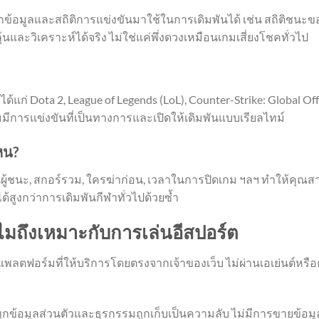
นำข้อมูลและสถิติการแข่งขันมาใช้ในการเดิมพันได้ เช่น สถิติชนะข
และวิเคราะห์ได้จริง ไม่ใช่แค่พึ่งดวงเหมือนเกมเสี่ยงโชคทั่วไป
ด้แก่ Dota 2, League of Legends (LoL), Counter-Strike: Global O
มมีการแข่งขันที่เป็นทางการและเปิดให้เดิมพันแบบเรียลไทม์
หน?
ันผู้ชนะ, สกอร์รวม, ใครฆ่าก่อน, เวลาในการปิดเกม ฯลฯ ทำให้ค
้สูงกว่าการเดิมพันกีฬาทั่วไปด้วยซ้ำ
ไมถึงเหมาะกับการเล่นอีสปอร์ต
แพลตฟอร์มที่ให้บริการโดยตรงจากเจ้าของเว็บ ไม่ผ่านเอเย่นต์หรือ
ุกข้อมูลส่วนตัวและธุรกรรมถูกเก็บเป็นความลับ ไม่มีการขายข้อ