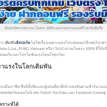
อีสปอร์ตครบทุกเกม เว็บตรง 100% เล่นง่าย ฝากถอนฟรี รองรับมือถือ
การ
เดิมพัน
อีสปอร์ต
ไม่ใช่เรื่องเฉพาะของโปรเพลเยอร์อีกต่อไป เพ
Dota 2, LoL, PUBG, Valorant หรือ CS:GO ผ่านเว็บตรง 100% ที่ให
ลอดภัย และโปรโมชันแรงโดนใจทุกวัน!
งมาแรงในโลกเดิมพัน
มืออาชีพ ซึ่งมีทั้งทีมและผู้เล่นเดี่ยวที่เข้าแข่งขันตามทัวร์นาเมนต
ลตฟอร์มออนไลน์ เช่น Twitch, YouTube, และ Facebook Gaming
คราะห์ได้