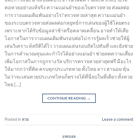
คอหวยอย่างแท้จริง ความแม่นยำของเว็บตรวจหวย ส่งผลต่อ
การวางแผนเดิมพันอย่างไร? ตรวจหวยล่าสุด ความแม่นยำ
ของระบบตรวจหวยส่งผลต่อกลยุทธ์การเล่นของผู้ใช้โดยตรง
เพราะหากได้รับข้อมูลล่าช้าหรือคลาดเคลื่อน อาจทำให้เสีย
โอกาสในการวางแผนเดิมพันรอบต่อไป การรู้ผลเร็วช่วยให้ผู้
เล่นวิเคราะห์สถิติได้ไว วางแผนเล่นรอบถัดไปทันที และยังช่วย
ในการคำนวณทุนและกำไรได้อย่างแม่นยำ ช่วยลดความเสี่ยง
เพิ่มโอกาสในการถูกรางวัล บริการตรวจหวยล่าสุดฟรี มีอะไร
ให้มากกว่าที่คิด ครบทุกประเภทหวย ทั้งไทย ลาว ฮานอย หุ้น
ไม่ว่าจะเล่นหวยประเภทไหนก็ตรวจได้ที่นี่จบในที่เดียว ทั้งหวย
ไทย […]
CONTINUE READING
→
Posted in
หวย
Leave a comment
แทงบอล