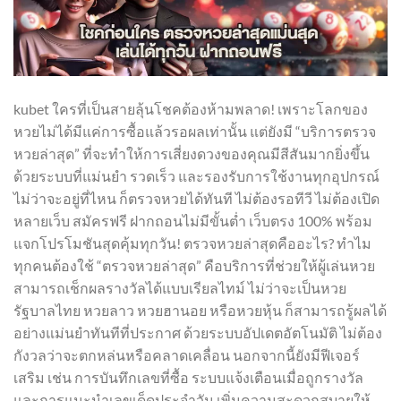
kubet ใครที่เป็นสายลุ้นโชคต้องห้ามพลาด! เพราะโลกของ
หวยไม่ได้มีแค่การซื้อแล้วรอผลเท่านั้น แต่ยังมี “บริการตรวจ
หวยล่าสุด” ที่จะทำให้การเสี่ยงดวงของคุณมีสีสันมากยิ่งขึ้น
ด้วยระบบที่แม่นยำ รวดเร็ว และรองรับการใช้งานทุกอุปกรณ์
ไม่ว่าจะอยู่ที่ไหน ก็ตรวจหวยได้ทันที ไม่ต้องรอทีวี ไม่ต้องเปิด
หลายเว็บ สมัครฟรี ฝากถอนไม่มีขั้นต่ำ เว็บตรง 100% พร้อม
แจกโปรโมชันสุดคุ้มทุกวัน! ตรวจหวยล่าสุดคืออะไร? ทำไม
ทุกคนต้องใช้ “ตรวจหวยล่าสุด” คือบริการที่ช่วยให้ผู้เล่นหวย
สามารถเช็กผลรางวัลได้แบบเรียลไทม์ ไม่ว่าจะเป็นหวย
รัฐบาลไทย หวยลาว หวยฮานอย หรือหวยหุ้น ก็สามารถรู้ผลได้
อย่างแม่นยำทันทีที่ประกาศ ด้วยระบบอัปเดตอัตโนมัติ ไม่ต้อง
กังวลว่าจะตกหล่นหรือคลาดเคลื่อน นอกจากนี้ยังมีฟีเจอร์
เสริม เช่น การบันทึกเลขที่ซื้อ ระบบแจ้งเตือนเมื่อถูกรางวัล
และการแนะนำเลขเด็ดประจำวัน เพิ่มความสะดวกสบายให้