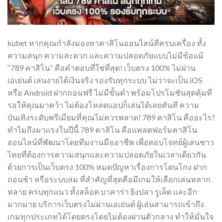
kubet หากคุณกำลังมองหาคาสิโนออนไลน์ที่ครบเครื่อง ทั้ง
ความสนุก ความสะดวก และความปลอดภัยแบบไม่มีข้อแม้
“789 คาสิโน” คือคำตอบที่ใช่ที่สุด! เว็บตรง 100% ไม่ผ่าน
เอเย่นต์ เล่นง่ายได้เงินจริง รองรับทุกระบบ ไม่ว่าจะเป็น iOS
หรือ Android ฝากถอนฟรี ไม่มีขั้นต่ำ พร้อมโปรโมชันสุดคุ้มที่
รอให้คุณมาคว้า ไม่ต้องโหลดแอปก็เล่นได้เลยทันที ความ
บันเทิงระดับพรีเมียมที่คุณไม่ควรพลาด! 789 คาสิโน คืออะไร?
ทำไมถึงมาแรงในปีนี้ 789 คาสิโน คือแพลตฟอร์มคาสิโน
ออนไลน์ที่พัฒนาโดยทีมงานมืออาชีพ เพื่อตอบโจทย์ผู้เล่นชาว
ไทยที่ต้องการความสนุกและความปลอดภัยในเวลาเดียวกัน
ด้วยการเป็นเว็บตรง 100% หมดปัญหาเรื่องการโดนโกง ฝาก
ถอนช้า หรือระบบล่ม ที่สำคัญที่สุดคือมีเกมให้เลือกเล่นหลาก
หลาย ครบทุกแนว ทั้งสล็อต บาคาร่า ยิงปลา รูเล็ต และอีก
มากมาย บริการเว็บตรงไม่ผ่านเอเย่นต์ ผู้เล่นสามารถเข้าถึง
เกมทุกประเภทได้โดยตรงโดยไม่ต้องผ่านตัวกลาง ทำให้มั่นใจ