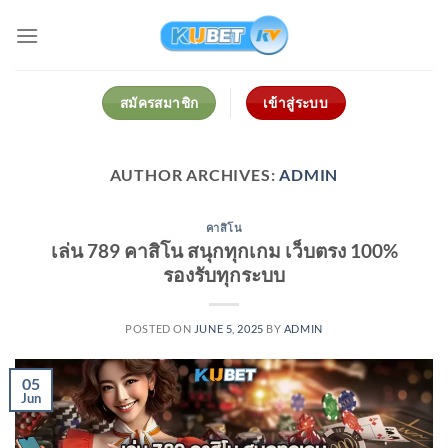
Skip
to
content
สมัครสมาชิก
เข้าสู่ระบบ
AUTHOR ARCHIVES:
ADMIN
คาสิโน
เล่น 789 คาสิโน สนุกทุกเกม เว็บตรง 100%
รองรับทุกระบบ
POSTED ON
JUNE 5, 2025
BY
ADMIN
05
Jun