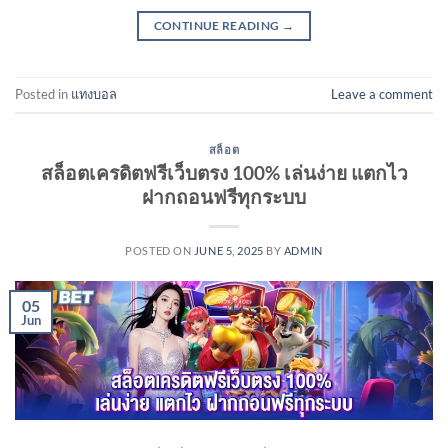
CONTINUE READING
→
Posted in
แทงบอล
Leave a comment
สล็อต
สล็อตเครดิตฟรีเว็บตรง 100% เล่นง่าย แตกไว
ฝากถอนฟรีทุกระบบ
POSTED ON
JUNE 5, 2025
BY
ADMIN
05
Jun