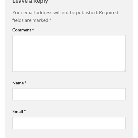
Leave a Reply
Your email address will not be published.
Required
fields are marked
*
Comment
*
Name
*
Email
*