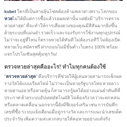
kubet
ใครที่เป็นสายลุ้นโชคต้องห้ามพลาด! เพราะโลกของ
หวย
ไม่ได้มีแค่การซื้อแล้วรอผลเท่านั้น แต่ยังมี “บริการตรวจ
หวยล่าสุด” ที่จะทำให้การเสี่ยงดวงของคุณมีสีสันมากยิ่งขึ้น
ด้วยระบบที่แม่นยำ รวดเร็ว และรองรับการใช้งานทุกอุปกรณ์
ไม่ว่าจะอยู่ที่ไหน ก็ตรวจหวยได้ทันที ไม่ต้องรอทีวี ไม่ต้องเปิด
หลายเว็บ สมัครฟรี ฝากถอนไม่มีขั้นต่ำ เว็บตรง 100% พร้อม
แจกโปรโมชันสุดคุ้มทุกวัน!
ตรวจหวยล่าสุดคืออะไร? ทำไมทุกคนต้องใช้
“
ตรวจหวยล่าสุด
” คือบริการที่ช่วยให้ผู้เล่นหวยสามารถเช็กผล
รางวัลได้แบบเรียลไทม์ ไม่ว่าจะเป็นหวยรัฐบาลไทย หวยลาว
หวยฮานอย หรือหวยหุ้น ก็สามารถรู้ผลได้อย่างแม่นยำทันทีที่
ประกาศ ด้วยระบบอัปเดตอัตโนมัติ ไม่ต้องกังวลว่าจะตกหล่น
หรือคลาดเคลื่อน นอกจากนี้ยังมีฟีเจอร์เสริม เช่น การบันทึก
เลขที่ซื้อ ระบบแจ้งเตือนเมื่อถูกรางวัล และการแนะนำเลขเด็ด
ประจำวัน เพิ่มความสะดวกสบายให้คอหวยอย่างแท้จริง