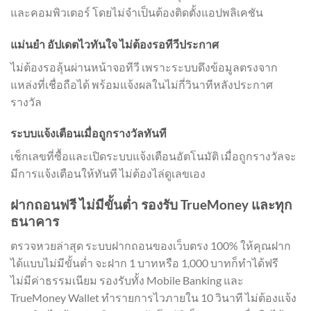
และคอมพิวเตอร์ โดยไม่จำเป็นต้องติดตั้งแอปพลิเคชัน
แม่นยำ อัปเดตไวทันใจ ไม่ต้องรอทีวีประกาศ
ไม่ต้องรอลุ้นผ่านหน้าจอทีวี เพราะระบบดึงข้อมูลตรงจาก
แหล่งที่เชื่อถือได้ พร้อมแจ้งผลในไม่กี่วินาทีหลังประกาศ
รางวัล
ระบบแจ้งเตือนเมื่อถูกรางวัลทันที
เช็กเลขที่ซื้อและเปิดระบบแจ้งเตือนอัตโนมัติ เมื่อถูกรางวัลจะ
มีการแจ้งเตือนให้ทันที ไม่ต้องไล่ดูเลขเอง
ฝากถอนฟรี ไม่มีขั้นต่ำ รองรับ TrueMoney และทุก
ธนาคาร
ตรวจหวยล่าสุด ระบบฝากถอนของเว็บตรง 100% ให้คุณฝาก
ได้แบบไม่มีขั้นต่ำ จะฝาก 1 บาทหรือ 1,000 บาทก็ทำได้ฟรี
ไม่มีค่าธรรมเนียม รองรับทั้ง Mobile Banking และ
TrueMoney Wallet ทำรายการไวภายใน 10 วินาที ไม่ต้องแจ้ง