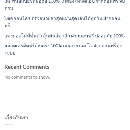
เดิมพันอีสปอร์ตมือถือ 100% ไม่ต้องโหลดแอป ฝากถอนฟรี จบ
ครบ
โชคก่อนใคร ตรวจหวยล่าสุดแม่นสุด เล่นได้ทุกวัน ฝากถอน
ฟรี
แทงบอลไม่มีขั้นต่ำ ลุ้นมันส์ทุกลีก ฝากถอนฟรี ปลอดภัย 100%
สล็อตเครดิตฟรีเว็บตรง 100% เล่นง่าย แตกไว ฝากถอนฟรีทุก
ระบบ
Recent Comments
No comments to show.
เกี่ยวกับเรา