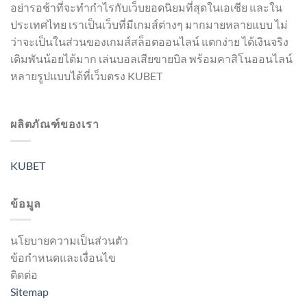
อย่ารอช้าที่จะทำกำไรกับเว็บยอดนิยมที่สุดในเอเชีย และใน
ประเทศไทย เราเป็นเว็บที่มีเกมส์ต่างๆ มากมายหลายแบบ ไม่
ว่าจะเป็นในส่วนของเกมส์สล็อตออนไลน์ แตกง่าย ได้เงินจริง
เดิมพันน้อยได้มาก เล่นบอลเสียขายบิล พร้อมคาสิโนออนไลน์
หลายรูปแบบได้ที่เว็บตรง KUBET
ผลิตภัณฑ์ของเรา
KUBET
ข้อมูล
นโยบายความเป็นส่วนตัว
ข้อกำหนดและเงื่อนไข
ติดต่อ
Sitemap